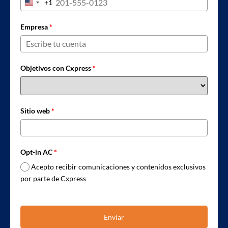
+1
United States +1
Empresa
*
Objetivos con Cxpress
*
Sitio web
*
Opt-in AC
*
Acepto recibir comunicaciones y contenidos exclusivos
por parte de Cxpress
Enviar