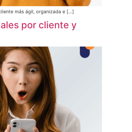
iente más ágil, organizada e […]
les por cliente y