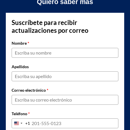
Quiero saber más
Suscríbete para recibir
actualizaciones por correo
Nombre
*
Apellidos
Correo electrónico
*
Teléfono
*
+1
United States +1