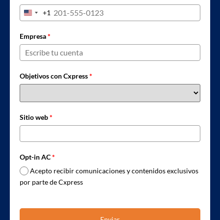
+1
United States +1
Empresa
*
Objetivos con Cxpress
*
Sitio web
*
Opt-in AC
*
Acepto recibir comunicaciones y contenidos exclusivos
por parte de Cxpress
Enviar