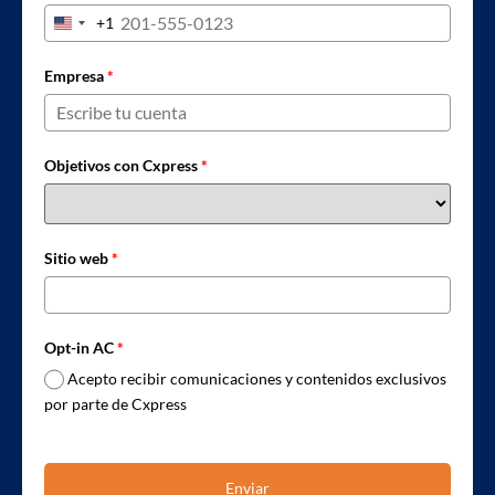
+1
United States +1
Empresa
*
Objetivos con Cxpress
*
Sitio web
*
Opt-in AC
*
Acepto recibir comunicaciones y contenidos exclusivos
por parte de Cxpress
Enviar