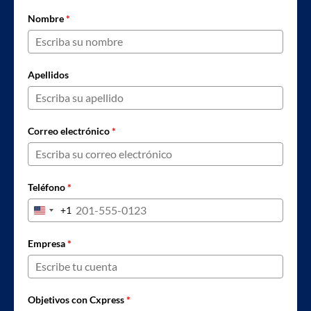
Nombre
*
Apellidos
Correo electrónico
*
Teléfono
*
+1
United States +1
Empresa
*
Objetivos con Cxpress
*