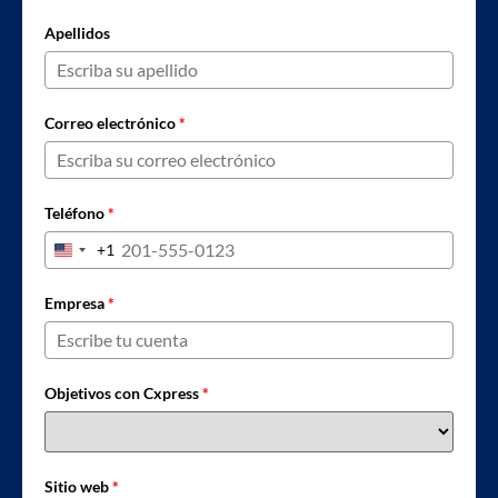
Apellidos
Correo electrónico
*
Teléfono
*
+1
United States +1
Empresa
*
Objetivos con Cxpress
*
Sitio web
*